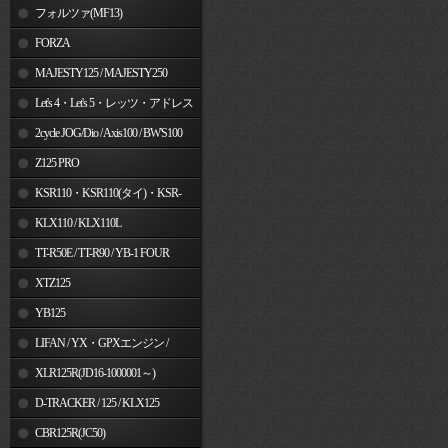
フォルツァ(MF13)
FORZA
MAJESTY125 / MAJESTY250
Let's 4・Let's 5・レッツ・アドレス
V50
2cycle JOG/Dio / Axis100 / BW'S100
Z125 PRO
KSR110・KSR110(タイ)・KSR-
I/II・KSR PRO
KLX110 / KLX110L
TT-R50E / TT-R90 / YB-1 FOUR
XTZ125
YB125
LIFAN / YX・GPXエンジン /
Jincheng
XLR125R(JD16-1000001～)
D-TRACKER / 125 / KLX125
CBR125R(JC50)