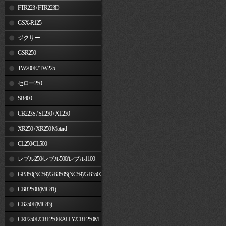
FTR223 / FTR223D
GSX-R125
ジクサー
GSR250
TW200E / TW225
セロー250
SR400
CB223S / SL230 / XL230
XR250 / XR250 Motard
CL250/CL500
レブル250/レブル500/レブル1100
GB350(NC59)/GB350S(NC59)/GB350C(NC64)
CBR250R(MC41)
CB250F(MC43)
CRF250L/CRF250 RALLY/CRF250M