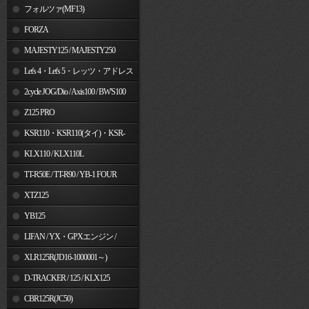
フォルツァ(MF13)
FORZA
MAJESTY125 / MAJESTY250
Let's 4・Let's 5・レッツ・アドレス
V50
2cycle JOG/Dio / Axis100 / BW'S100
Z125 PRO
KSR110・KSR110(タイ)・KSR-
I/II・KSR PRO
KLX110 / KLX110L
TT-R50E / TT-R90 / YB-1 FOUR
XTZ125
YB125
LIFAN / YX・GPXエンジン /
Jincheng
XLR125R(JD16-1000001～)
D-TRACKER / 125 / KLX125
CBR125R(JC50)