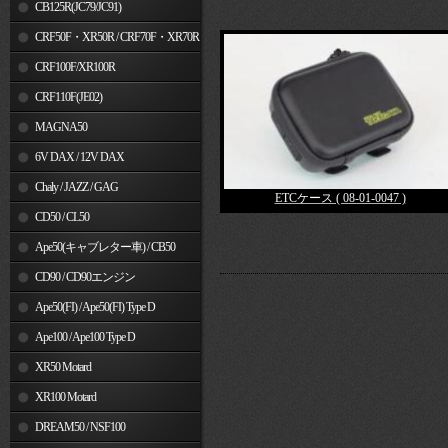
MSX125
CB125R(JC79/JC91)
CRF50F・XR50R / CRF70F・XR70R
CRF100F/XR100R
CRF110F(JE02)
MAGNA50
6V DAX / 12V DAX
Chaly / JAZZ / GAG
ETCケース ( 08-01-0047 )
CD50 / CL50
Ape50(キャブレター車) / CB50
CD90 / CD90エンジン
Ape50(FI) / Ape50(FI) Type D
Ape100 / Ape100 Type D
XR50 Motard
XR100 Motard
DREAM50 / NSF100