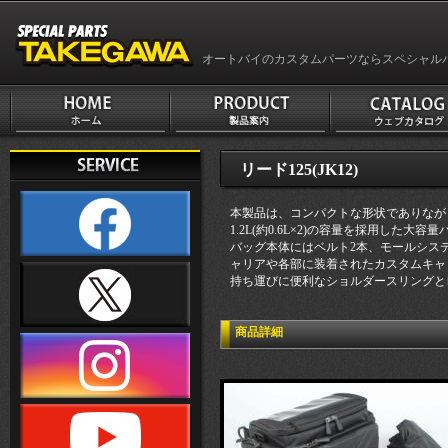
オートバイのカスタムパーツならスペシャル
リード125(JK12)
本製品は、コンパクトな形状でありながら
1.2L(約0.6L×2)の容量を採用した大
バッグ本体にはベルト2本、モールシス
ャリアや各部に装着されたカスタムキャ
持ち運びに便利なショルダースリングと
商品詳細