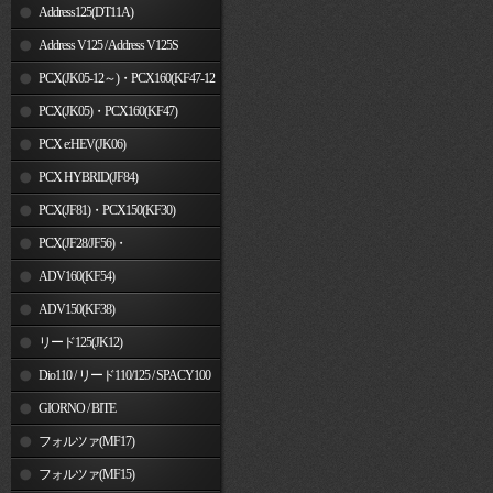
Address125(DT11A)
Address V125 / Address V125S
PCX(JK05-12～)・PCX160(KF47-12
～)
PCX(JK05)・PCX160(KF47)
PCX e:HEV(JK06)
PCX HYBRID(JF84)
PCX(JF81)・PCX150(KF30)
PCX(JF28/JF56)・
PCX150(KF12/KF18)
ADV160(KF54)
ADV150(KF38)
リード125(JK12)
Dio110 / リード110/125 / SPACY100
GIORNO / BITE
フォルツァ(MF17)
フォルツァ(MF15)