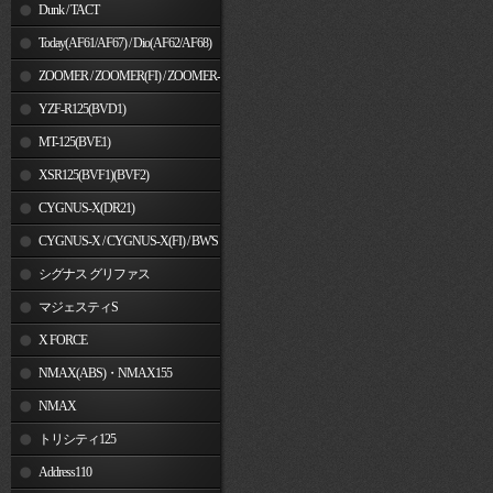
Dunk / TACT
Today(AF61/AF67) / Dio(AF62/AF68)
ZOOMER / ZOOMER(FI) / ZOOMER-
X
YZF-R125(BVD1)
MT-125(BVE1)
XSR125(BVF1)(BVF2)
CYGNUS-X(DR21)
CYGNUS-X / CYGNUS-X(FI) / BW'S
125
シグナス グリファス
マジェスティS
X FORCE
NMAX(ABS)・NMAX155
NMAX
トリシティ125
Address110