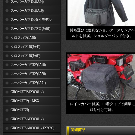
スーパーカブ110(JA44)
スーパーカブ110(JA59)
スーパーカブ110タイモデル
(MLHJA56)
スーパーカブ110プロ(JA61)
持ち運びに便利なショルダースリングベ
ルトを付属。ショルダーパッド付き。
クロスカブ(JA10)
クロスカブ110(JA45)
クロスカブ110(JA60)
スーパーカブC125(JA48)
スーパーカブC125(JA58)
スーパーカブC125(JA71)
GROM(JC92-1200001～)
GROM(JC92)・MSX
レインカバー付属。巾着タイプで簡単に
取り付け可能。
GROM(MLHJC92)
GROM(JC75)
GROM(JC61-1300001～)・
MSX125SF
GROM(JC61-1000001～1299999)・
関連商品