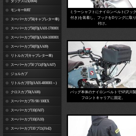
ダックス125(JB04)
モンキーR/RT
ミラーシャフトにナイロンベルト(フッ
付き)を装着し、フックをDリングに取
スーパーカブ50(キャブレター車)
付け。
スーパーカブ50(FI)(AA01-1700001
～)
スーパーカブ50(FI)(AA04-1000001
～)
スーパーカブ50(FI)(AA09)
リトルカブ(キャブレター車)
スーパーカブ50 プロ(FI)(AA07)
ジョルカブ
リトルカブ(FI)(AA01-4000001～)
クロスカブ50(AA06)
バッグ本体のナイロンベルトでSP武川
フロントキャリアに固定。
スーパーカブ70 / 90 / 100EX
スーパーカブ110(JA07)
スーパーカブ110(JA10)
スーパーカブ110 プロ(JA42)