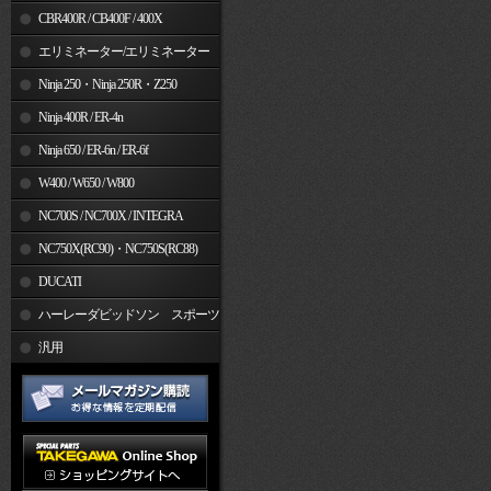
CBR400R / CB400F / 400X
エリミネーター/エリミネーター
SE
Ninja 250・Ninja 250R・Z250
Ninja 400R / ER-4n
Ninja 650 / ER-6n / ER-6f
W400 / W650 / W800
NC700S / NC700X / INTEGRA
NC750X(RC90)・NC750S(RC88)
DUCATI
ハーレーダビッドソン スポーツ
スター
汎用