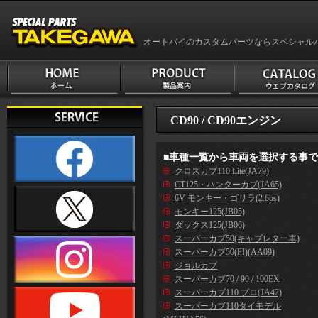
オートバイのカスタムパーツならスペシャル
CD90 / CD90エンジン
■車種一覧から車両を選択する事
クロスカブ110 Lite(JA79)
CT125・ハンターカブ(JA65)
6V モンキー・ゴリラ(2.6ps)
モンキー125(JB05)
ダックス125(JB06)
スーパーカブ50(キャブレター車)
スーパーカブ50(FI)(AA09)
ジョルカブ
スーパーカブ70 / 90 / 100EX
スーパーカブ110 プロ(JA42)
スーパーカブ110タイモデル