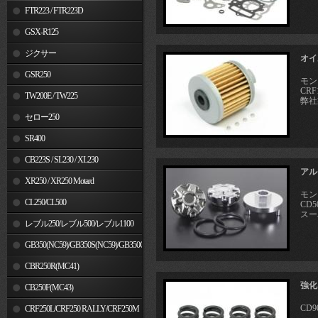
FTR223 / FTR223D
GSX-R125
ジクサー
オイ
GSR250
モン
CRF
TW200E / TW225
弊社
セロー250
SR400
CB223S / SL230 / XL230
アル
XR250 / XR250 Motard
モン
CL250/CL500
CD5
スー
レブル250/レブル500/レブル1100
GB350(NC59)/GB350S(NC59)/GB350C(NC64)
CBR250R(MC41)
強化
CB250F(MC43)
CD9
CRF250L/CRF250 RALLY/CRF250M