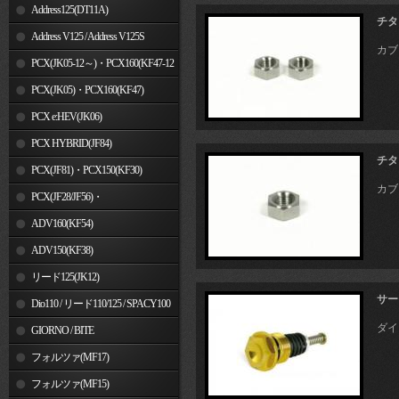
Address125(DT11A)
チタ
Address V125 / Address V125S
カブ
PCX(JK05-12～)・PCX160(KF47-12
～)
PCX(JK05)・PCX160(KF47)
PCX e:HEV(JK06)
PCX HYBRID(JF84)
チタ
PCX(JF81)・PCX150(KF30)
カブ
PCX(JF28/JF56)・
PCX150(KF12/KF18)
ADV160(KF54)
ADV150(KF38)
リード125(JK12)
サー
Dio110 / リード110/125 / SPACY100
ダイ
GIORNO / BITE
フォルツァ(MF17)
フォルツァ(MF15)