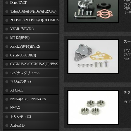
対象
Dunk / TACT
カブ
対象
Today(AF61/AF67) / Dio(AF62/AF68)
:レ
ZOOMER / ZOOMER(FI) / ZOOMER-
X
YZF-R125(BVD1)
MT-125(BVE1)
スー
XSR125(BVF1)(BVF2)
12
Z50
CYGNUS-X(DR21)
MAG
...
CYGNUS-X / CYGNUS-X(FI) / BW'S
125
シグナス グリファス
マジェスティS
X FORCE
チタ
NMAX(ABS)・NMAX155
カブ
NMAX
トリシティ125
Address110