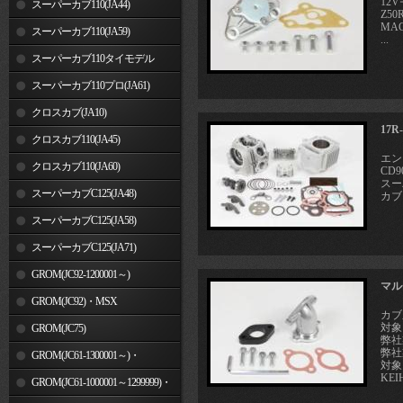
12
スーパーカブ110(JA44)
Z50
MAG
スーパーカブ110(JA59)
...
スーパーカブ110タイモデル
(MLHJA56)
スーパーカブ110プロ(JA61)
クロスカブ(JA10)
17
クロスカブ110(JA45)
エン
クロスカブ110(JA60)
CD9
スーパ
スーパーカブC125(JA48)
カブ1
スーパーカブC125(JA58)
スーパーカブC125(JA71)
GROM(JC92-1200001～)
マル
GROM(JC92)・MSX
カブ
対象
GROM(MLHJC92)
GROM(JC75)
弊社
弊社
GROM(JC61-1300001～)・
対象
KEI
MSX125SF
GROM(JC61-1000001～1299999)・