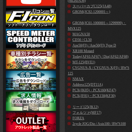
(MLHJA56)
スーパーカブC125(JA48)
GROM(JC92-1200001～)
GROM(JC61-1000001～1299999)・
MSX125
MAGNA50
CD50 / CL50
Ape50(FI) / Ape50(FI) Type D
XR100 Motard
Today(AF61/AF67) / Dio(AF62/AF68)
MT-125(BVE1)
CYGNUS-X / CYGNUS-X(FI) / BW'S
125
NMAX
Address125(DT11A)
PCX(JK05)・PCX160(KF47)
PCX(JF81)・PCX150(KF30)
リード125(JK12)
フォルツァ(MF17)
FORZA
2cycle JOG/Dio / Axis100 / BW'S100