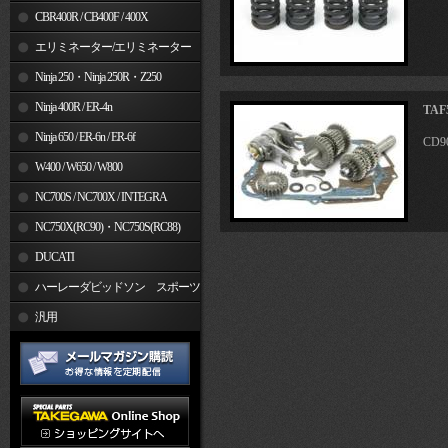
CBR400R / CB400F / 400X
エリミネーター/エリミネーター
SE
Ninja 250・Ninja 250R・Z250
Ninja 400R / ER-4n
TA
Ninja 650 / ER-6n / ER-6f
CD9
W400 / W650 / W800
NC700S / NC700X / INTEGRA
NC750X(RC90)・NC750S(RC88)
DUCATI
ハーレーダビッドソン スポーツ
スター
汎用