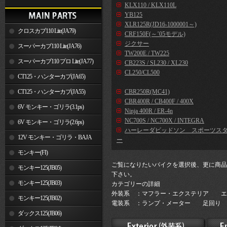
KLX110 / KLX110L
YB125
XLR125R(JD16-1000001～)
クロスカブ110 Lite(JA79)
CRF150F(～’05モデル)
ジクサー
スーパーカブ110 Lite(JA76)
TW200E / TW225
スーパーカブ110 プロ Lite(JA77)
CB223S / SL230 / XL230
CL250/CL500
CT125・ハンターカブ(JA65)
CT125・ハンターカブ(JA55)
CBR250R(MC41)
CBR400R / CB400F / 400X
6V モンキー・ゴリラ(3.1ps)
Ninja 400R / ER-4n
NC700S / NC700X / INTEGRA
6V モンキー・ゴリラ(2.6ps)
ハーレーダビッドソン スポーツス
12V モンキー・ゴリラ・BAJA
ー
モンキー(FI)
ご覧になりたいバイクを選択後、更に商品
モンキー125(JB05)
下さい。
モンキー125(JB03)
カテゴリーの詳細
外装系 ：マフラー・エクステリア エ
モンキー125(JB02)
電装系 ：ランプ・メーター 足回り 
ダックス125(JB06)