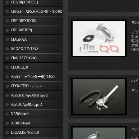
MSX125
CB125R(JC79/JC91)
CRF50F・XR50R / CRF70F・XR70R
CRF100F/XR100R
マル
CRF110F(JE02)
カブ
対象
MAGNA50
弊社
対象
6V DAX / 12V DAX
DEN
Chaly / JAZZ / GAG
CD50 / CL50
Ape50(キャブレター車) / CB50
ハイ
CD90 / CD90エンジン
モン
Ape50(FI) / Ape50(FI) Type D
Ape100 / Ape100 Type D
XR50 Motard
XR100 Motard
マル
DREAM50 / NSF100