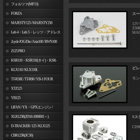
フォルツァ(MF13)
FORZA
スー
MAJESTY125 / MAJESTY250
12
Z50
Let's 4・Let's 5・レッツ・アドレス
MAG
...
V50
2cycle JOG/Dio / Axis100 / BW'S100
Z125 PRO
KSR110・KSR110(タイ)・KSR-
ビレ
I/II・KSR PRO
KLX110 / KLX110L
モン
TT-R50E / TT-R90 / YB-1 FOUR
XTZ125
YB125
LIFAN / YX・GPXエンジン /
Jincheng
XLR125R(JD16-1000001～)
Sス
D-TRACKER / 125 / KLX125
CD
CBR125R(JC50)