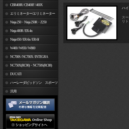
CBR400R / CB400F / 400X
ハイ
エリミネーター/エリミネーター
スーパ
リトル
SE
Ninja 250・Ninja 250R・Z250
Ninja 400R / ER-4n
Ninja 650 / ER-6n / ER-6f
W400 / W650 / W800
NC700S / NC700X / INTEGRA
NC750X(RC90)・NC750S(RC88)
DUCATI
ハーレーダビッドソン スポーツ
スター
汎用