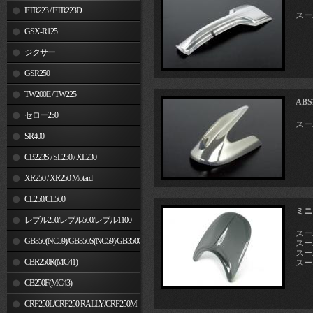
FTR223 / FTR223D
スー
GSX-R125
ジクサー
GSR250
TW200E / TW225
AB
セロー250
スー
SR400
CB223S / SL230 / XL230
XR250 / XR250 Motard
CL250/CL500
ミニ
レブル250/レブル500/レブル1100
スー
GB350(NC59)/GB350S(NC59)/GB350C(NC64)
スー
スーパ
CBR250R(MC41)
スー
CB250F(MC43)
CRF250L/CRF250 RALLY/CRF250M