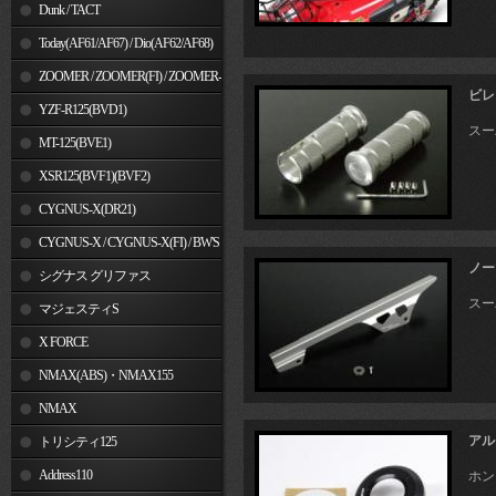
Dunk / TACT
Today(AF61/AF67) / Dio(AF62/AF68)
ZOOMER / ZOOMER(FI) / ZOOMER-
ビレ
X
YZF-R125(BVD1)
スー
MT-125(BVE1)
XSR125(BVF1)(BVF2)
CYGNUS-X(DR21)
CYGNUS-X / CYGNUS-X(FI) / BW'S
ノー
125
シグナス グリファス
スー
マジェスティS
X FORCE
NMAX(ABS)・NMAX155
NMAX
アル
トリシティ125
Address110
ホン