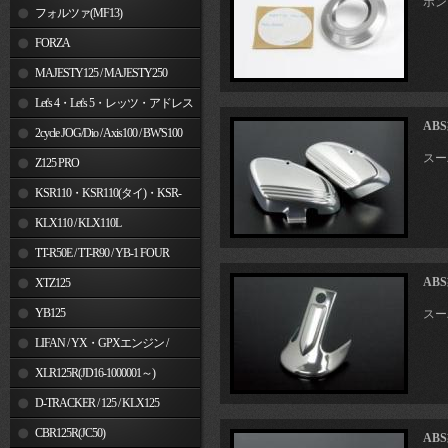
ホン
フォルツァ(MF13)
FORZA
MAJESTY125 / MAJESTY250
Let's 4・Let's 5・レッツ・アドレス
AB
V50
2cycle JOG/Dio / Axis100 / BW'S100
スー
Z125 PRO
KSR110・KSR110(タイ)・KSR-
I/II・KSR PRO
KLX110 / KLX110L
TT-R50E / TT-R90 / YB-1 FOUR
AB
XTZ125
YB125
スー
LIFAN / YX・GPXエンジン /
Jincheng
XLR125R(JD16-1000001～)
D-TRACKER / 125 / KLX125
CBR125R(JC50)
AB