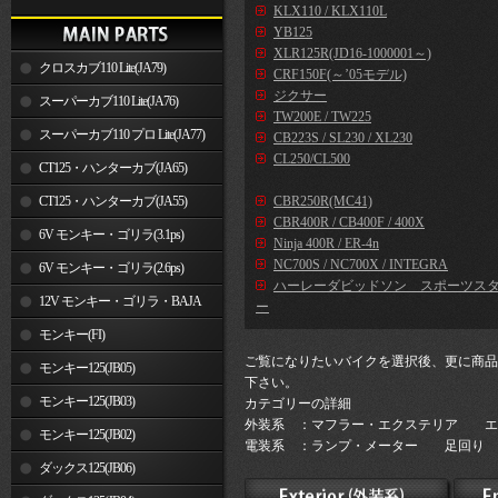
KLX110 / KLX110L
YB125
XLR125R(JD16-1000001～)
クロスカブ110 Lite(JA79)
CRF150F(～’05モデル)
ジクサー
スーパーカブ110 Lite(JA76)
TW200E / TW225
スーパーカブ110 プロ Lite(JA77)
CB223S / SL230 / XL230
CL250/CL500
CT125・ハンターカブ(JA65)
CT125・ハンターカブ(JA55)
CBR250R(MC41)
CBR400R / CB400F / 400X
6V モンキー・ゴリラ(3.1ps)
Ninja 400R / ER-4n
NC700S / NC700X / INTEGRA
6V モンキー・ゴリラ(2.6ps)
ハーレーダビッドソン スポーツス
12V モンキー・ゴリラ・BAJA
ー
モンキー(FI)
ご覧になりたいバイクを選択後、更に商品
モンキー125(JB05)
下さい。
モンキー125(JB03)
カテゴリーの詳細
外装系 ：マフラー・エクステリア エ
モンキー125(JB02)
電装系 ：ランプ・メーター 足回り 
ダックス125(JB06)