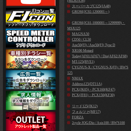
(MLHJA56)
スーパーカブC125(JA48)
GROM(JC92-1200001～)
GROM(JC61-1000001～1299999)・
MSX125
MAGNA50
CD50 / CL50
Ape50(FI) / Ape50(FI) Type D
XR100 Motard
Today(AF61/AF67) / Dio(AF62/AF68)
MT-125(BVE1)
CYGNUS-X / CYGNUS-X(FI) / BW'S
125
NMAX
Address125(DT11A)
PCX(JK05)・PCX160(KF47)
PCX(JF81)・PCX150(KF30)
リード125(JK12)
フォルツァ(MF17)
FORZA
2cycle JOG/Dio / Axis100 / BW'S100