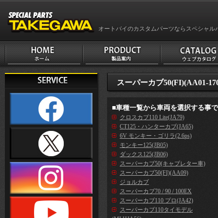
オートバイのカスタムパーツならスペシャル
スーパーカブ50(FI)(AA01-170
■車種一覧から車両を選択する事
クロスカブ110 Lite(JA79)
CT125・ハンターカブ(JA65)
6V モンキー・ゴリラ(2.6ps)
モンキー125(JB05)
ダックス125(JB06)
スーパーカブ50(キャブレター車)
スーパーカブ50(FI)(AA09)
ジョルカブ
スーパーカブ70 / 90 / 100EX
スーパーカブ110 プロ(JA42)
スーパーカブ110タイモデル