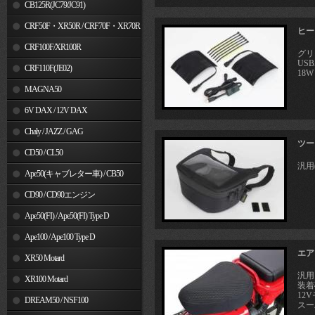
MSX125
CB125R(JC79/JC91)
CRF50F・XR50R / CRF70F・XR70R
ヒート
CRF100F/XR100R
グリ
US
CRF110F(JE02)
18W
MAGNA50
6V DAX / 12V DAX
Chaly / JAZZ / GAG
ツー
CD50 / CL50
汎用
Ape50(キャブレター車) / CB50
CD90 / CD90エンジン
Ape50(FI) / Ape50(FI) Type D
Ape100 / Ape100 Type D
エア
XR50 Motard
汎用
XR100 Motard
装着
12
DREAM50 / NSF100
スー