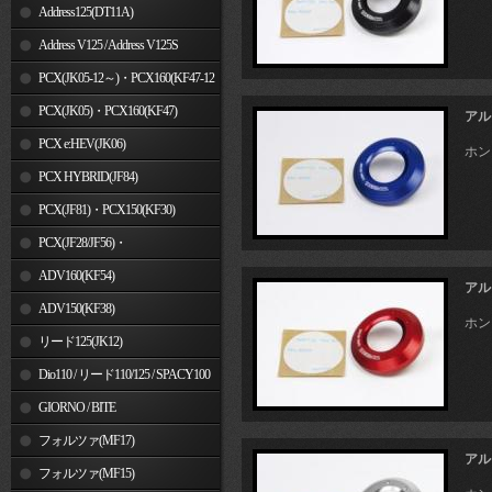
Address125(DT11A)
Address V125 / Address V125S
PCX(JK05-12～)・PCX160(KF47-12
～)
PCX(JK05)・PCX160(KF47)
アル
PCX e:HEV(JK06)
ホン
PCX HYBRID(JF84)
PCX(JF81)・PCX150(KF30)
PCX(JF28/JF56)・
PCX150(KF12/KF18)
ADV160(KF54)
アル
ADV150(KF38)
ホン
リード125(JK12)
Dio110 / リード110/125 / SPACY100
GIORNO / BITE
フォルツァ(MF17)
アル
フォルツァ(MF15)